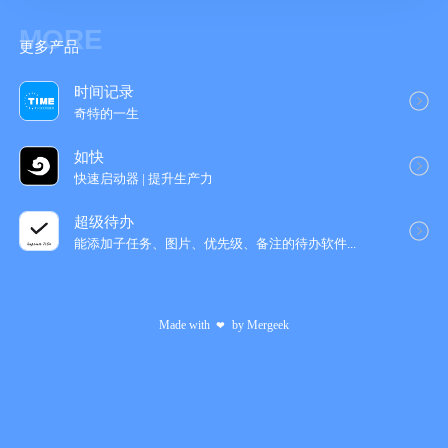
MORE
更多产品
时间记录
奇特的一生
如快
快速启动器 | 提升生产力
超级待办
能添加子任务、图片、优先级、备注的待办软‪件...
Made with
by
Mergeek
❤