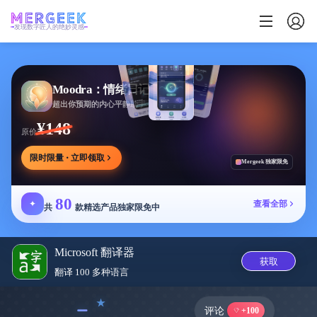
发现数字匠人的绝妙灵感
Moodra：情绪日记
超出你预期的内心平静助手
¥148
原价
限时限量 · 立即领取
Mergeek 独家限免
80
✦
查看全部
共
款精选产品独家限免中
Microsoft 翻译器
获取
翻译 100 多种语‪言‬
﹣
评论
+100