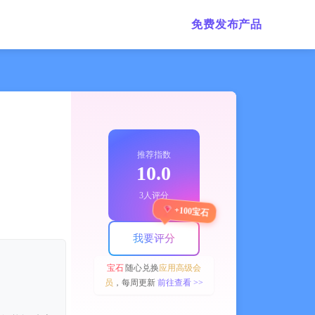
免费发布产品
推荐指数
10.0
3人评分
+100宝石
我要评分
宝石
随心兑换
应用高级会
员
，每周更新
前往查看 >>