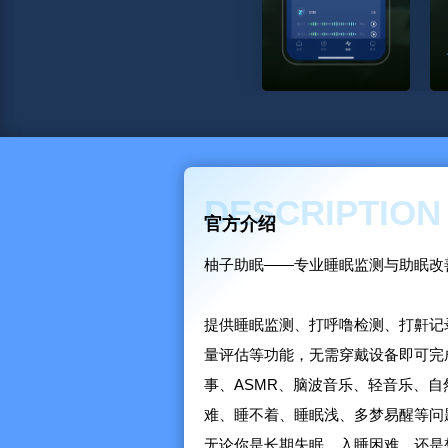
-柚子助眠会员连续包月：29元
-柚子助眠月连续包季：39元
-柚子助...
DESCRIPTION
官方介绍
柚子助眠——专业睡眠监测与助眠改
提供睡眠监测、打呼噜检测、打鼾记
量评估等功能，无需穿戴设备即可完
事、ASMR、脑波音乐、轻音乐、
难、睡不着、睡眠浅、多梦易醒等问
无论你是长期失眠、入睡困难，还是