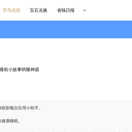
早鸟优惠
宝石兑换
省钱日报
, 睡前小故事哄睡神器
睡眠新概念应用小助手。
有健康睡眠。
。