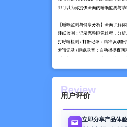
都可以为你提供全面的睡眠监测与助
【睡眠监测与健康分析】全面了解你
睡眠监测：记录完整睡觉过程，分析
打呼噜检测 / 打鼾记录：精准识别
梦话记录 / 睡眠录音：自动捕捉夜
呼吸暂停预警：识别异常呼吸情况，
深度睡眠分析：分析深睡、浅睡、R
睡眠报告 / 睡眠质量评估：生成每
用户评价
【助眠声音库】白噪音、自然声、AS
白噪音：雨声白噪音、海浪白噪音、
自然声 / 环境音：下雨声、咖啡厅
立即分享产品体
ASMR助眠：耳语、轻敲、触发音，