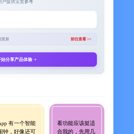
用户提供宝贵参考
低大脑活跃度
人群
不着
周更新
前往查看 >>
改善焦虑情绪
开始分享产品体验
松状态
张，提高专注力
状态
体验
脑进入睡眠节奏
睡
App 有一个智能
看功能应该挺适
场景
闹钟，好像还可
合我的，先用几