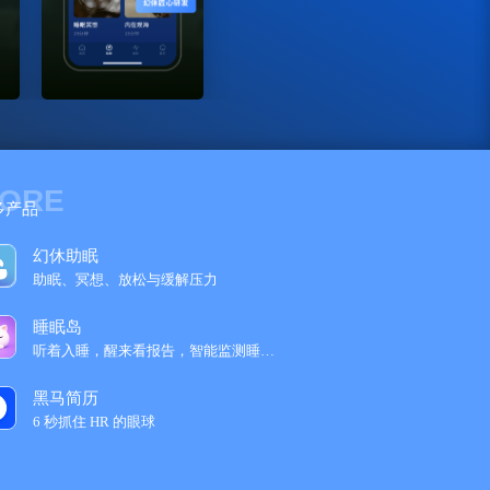
ORE
多产品
幻休助眠
助眠、冥想、放松与缓解压力
睡眠岛
听着入睡，醒来看报告，智能监测睡眠趋势
黑马简历
6 秒抓住 HR 的眼球