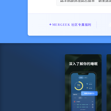
柚子助眠提供粉白噪音、精美插
能。专业、全面和暖心的睡眠服
【适用人群】
-经常失眠或者睡眠质量差的人
-喜欢冥想或想尝试冥想的人
✦
MERGEEK 社区专属福利
-压力大、易感焦虑的上班族
-考试紧张、课业繁重的学生党
-想记录自己梦话和鼾声的人
-想记录宠物夜间动静的人
-工作学习时想提高专注力的人
在柚子助眠，我们希望与您一起
【入睡快】粉白噪音、脑波和放
创助眠音乐，给您暖心的睡前陪
【睡觉-香】正念专注冥想练习
【记录】记录您睡觉过程中的梦
【叫醒-柔】智能闹钟，轻柔地
免责声明：
本应用程序提供的包括但不限于
本应用的过程中，需要做出医疗
【自动订阅服务说明】
1、订阅服务及价格