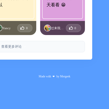
以
天看看 😁
一种睡眠困境
噪音、冥想、助眠音乐快速进入小睡
通过睡前故事、ASMR、脑波音乐帮助快速入睡
Yancy
0
过来我抱你
0
、自然白噪音屏蔽噪音干扰
吸放松缓解焦虑
测与早起打卡建立规律作息
查看更多评论
问题
效率
Made with
by
Mergeek
❤
结构