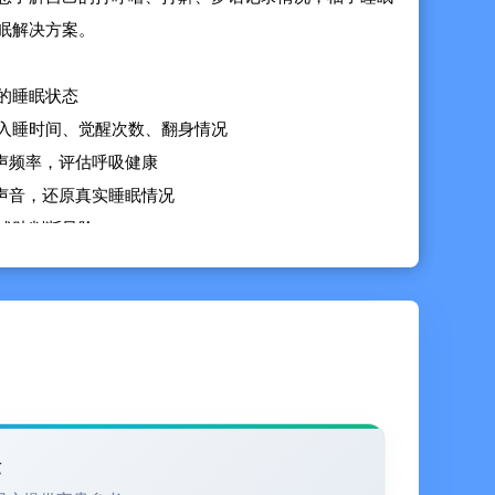
眠解决方案。
的睡眠状态
入睡时间、觉醒次数、翻身情况
鼾声频率，评估呼吸健康
间声音，还原真实睡眠情况
辅助判断风险
EM睡眠周期
日、每月数据报告
MR全覆盖
森林白噪音、风声白噪音
、夜晚城市、宇宙环境音
验
帮助快速入睡