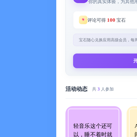
你的真实体验，为其他
脑波音乐 / 轻音乐 / 助眠音乐：降
助眠音频 / 睡眠音乐：适合长期失眠
100
评论可得
宝石
有效缓解：失眠、焦虑、压力大、睡
宝石随心兑换应用高级会员，每
【冥想放松】缓解焦虑与压力问题
冥想课程 / 正念冥想：释放压力，
呼吸法 / 呼吸训练：帮助身体进入放
解压放松 / 静心专注：缓解精神紧
心理健康调节：改善情绪波动，稳定
活动动态
共
3
人参加
【睡前故事与助眠内容】治愈系入睡
睡前故事 / 睡前故事大全：帮助大
听书 / 电台 / 有声书：沉浸式陪伴入
轻音乐这个还可
儿童故事 / 宝宝哄睡：适合亲子助眠
以，睡不着时就