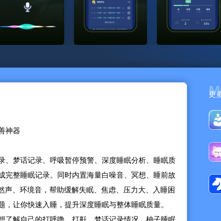
M
更
善神器
录、梦话记录、呼吸暂停预警、深度睡眠分析、睡眠质
成完整睡眠记录。同时内置海量白噪音、冥想、睡前故
自然声、环境音，帮助缓解失眠、焦虑、压力大、入睡困
题，让你快速入睡，提升深度睡眠与整体睡眠质量。
想了解自己的打呼噜、打鼾、梦话记录情况，柚子睡眠