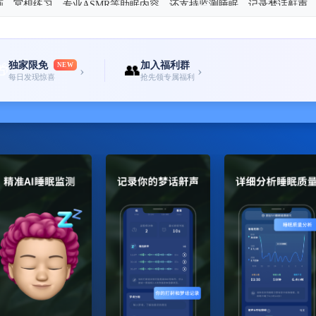
画，冥想练习、专业ASMR等助眠内容，还支持监测睡眠、记录梦话鼾声
务，解决睡不着，入睡慢，帮您睡得更好睡得更香。
独家限免
加入福利群
🎁
NEW
👥
›
›
每日发现惊喜
抢先领专属福利
做到：
松旋律，强大到超乎想象的助眠曲库。与名疗愈音乐制作人打造轻音乐、
伴，帮您快速入眠。
、心理放松、呼吸调节，静心放松，整晚睡得香。
话、鼾声、磨牙，夜间的环境噪音和宠物的动静，从入睡到睡醒立体守护
将你从小睡眠中唤醒，摆脱早晨被闹钟惊醒的困扰，，迎接新一天的好心情
检测数据、睡眠报告、治疗建议或其他建议，仅供参考，不代表最终结论
决定，请务必先寻求专业治疗机构和医生的建议。