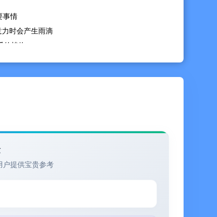
要事情
注意力时会产生雨滴
可爱的植物
的植物
垃圾，让口袋植物的世界焕然一新
验
用户提供宝贵参考
取第三方应用的正念数据，可以与睡眠小镇，Flora，
，headspace，不背等app一起使用。在请求权限的时候请同
工作。