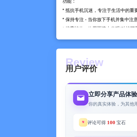
功能：
* 抵抗手机沉迷，专注于生活中的重
* 保持专注 - 当你放下手机并集中
* 培育植物 - 使用雨滴来发现/种植
* 收藏 - 解锁并收集数百种绝对可爱
* 拯救世界 - 通过种植植物来清理
将来功能：
用户评价
* 番茄工作法
* 多人专注
立即分享产品体
HEALTHKIT:
你的真实体验，为其他
《时间花园》通过HealthKit来读
Plantie，Forest专注森林，潮汐
100
评论可得
宝石
意所有的权限，否则此功能没法正常