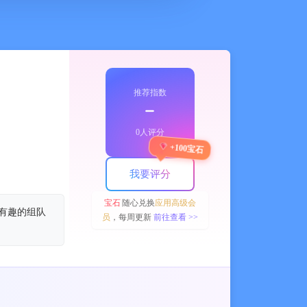
推荐指数
﹣
0人评分
+100宝石
我要评分
宝石
随心兑换
应用高级会
，有趣的组队
员
，每周更新
前往查看 >>