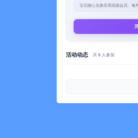
宝石随心兑换应用高级会员，每
订阅价格和条款：
提供每月订阅：USD $4.99 每月
试用结束和订阅翻新：
活动动态
共
0
人参加
这一价格针对美国用户。其它国家的
国家转换为当地货币。
付款将在确认购买后向 iTunes 帐户
除非至少在当前预订期结束前 24 
在当期结束前的24小时你的账户将
用户可以管理订阅，购买后在用户的