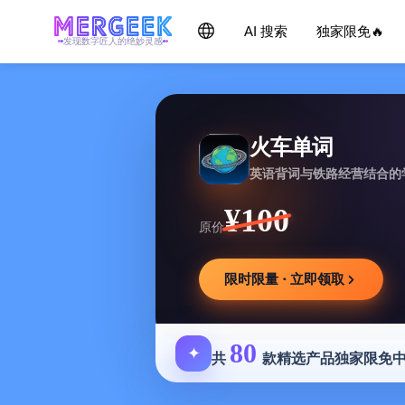
AI 搜索
独家限免🔥
发现数字匠人的绝妙灵感
火车单词
英语背词与铁路经营结合的
¥100
原价
限时限量 · 立即领取
80
✦
共
款精选产品独家限免