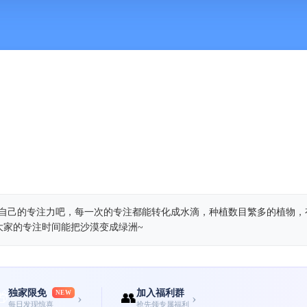
提升自己的专注力吧，每一次的专注都能转化成水滴，种植数目繁多的植物
大家的专注时间能把沙漠变成绿洲~
独家限免
加入福利群
🎁
NEW
👥
›
›
每日发现惊喜
抢先领专属福利