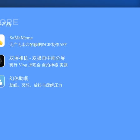
ORE
多产品
SoMeMeme
无广无水印的修图&GIF制作APP
双屏相机 - 双摄画中画分屏
骑行·Vlog·演唱会·自拍神器·美颜
幻休助眠
助眠、冥想、放松与缓解压力