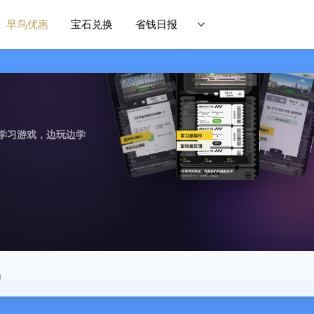
早鸟优惠
宝石兑换
省钱日报
学习游戏，边玩边学
中