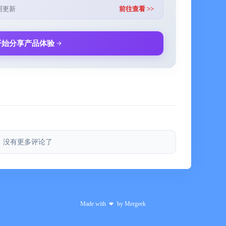
周更新
前往查看 >>
开始分享产品体验
，即可获得跳过广告等特殊功能。
价格可能会有不同，并且实际收费可能会根据所居住的
没有更多评论了
收取。
小时关闭自动续订，否则订阅将自动续订。
被收取续订费用，并确定续费费用。
Made with
by
Mergeek
❤
“帐户设置”中也可以关闭自动续订。