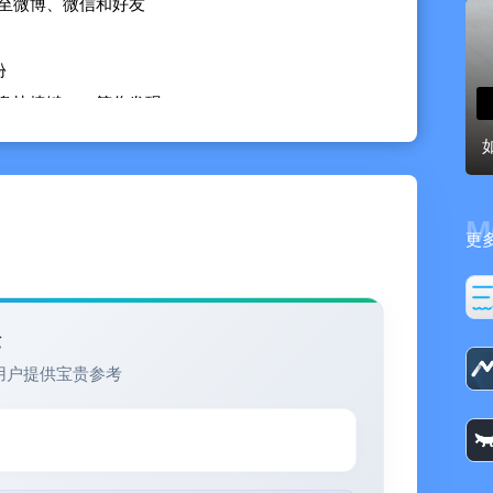
享至微博、微信和好友
份
键盘快捷键……等你发现~
动续订功能获取会员专属功能，我们提供：
M
更
帐户中收取费用。您可以在每个周期结束至少 24 小时前取
验
4 小时内将会自动续订，已订阅的周期将无法取消。
用户提供宝贵参考
cy