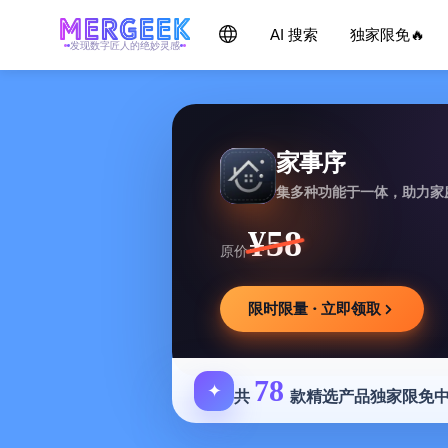
AI 搜索
独家限免🔥
发现数字匠人的绝妙灵感
家事序
集多种功能于一体，助力家
¥58
原价
限时限量 · 立即领取
78
✦
共
款精选产品独家限免