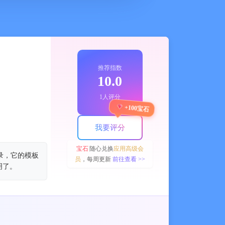
推荐指数
10.0
1人评分
+100宝石
我要评分
宝石
随心兑换
应用高级会
录，它的模板
员
，每周更新
前往查看 >>
明了。