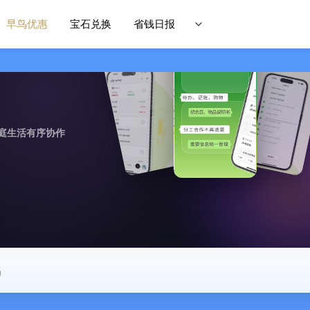
早鸟优惠
宝石兑换
省钱日报
庭生活有序协作
中