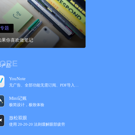
专题
如果你喜欢做笔记
ORE
多产品
YouNote
无广告、全部功能无需订阅、PDF导入，Get...
Mini记账
极简设计，极致体验
放松双眼
使用 20-20-20 法则缓解眼部疲劳