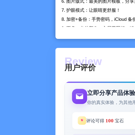
6. 图片版式：最美的图片模板，分
7. 护眼模式：让眼睛更舒服！
8. 加密+备份：手势密码，iCloud 备
9. 更多：卡片颜色，主屏幕图标，
-------------------------
关于程序内提供的「订阅」功能：
您可以在程序内使用 iTunes 自
- iNote Pro 月度会员套餐
用户评价
- iNote Cloud 10 GB · 年度会员
- iNote Cloud 100 GB · 年度会员
确认购买后，将会从您的 iTunes 
立即分享产品体
消下个周期的订阅，每个周期结束 2
你的真实体验，为其他
隐私保护政策：https://clover.ly/priva
用户使用协议：https://m.icity.ly/tos
100
评论可得
宝石