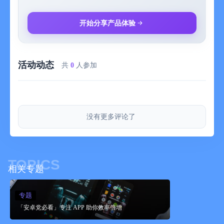
开始分享产品体验
活动动态
共
0
人参加
没有更多评论了
TOPICS
相关专题
专题
「安卓党必看」专注 APP 助你效率倍增