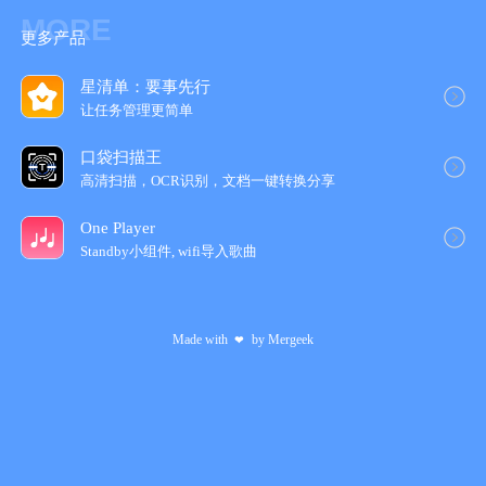
MORE
更多产品
星清单：要事先行
让任务管理更简‪单‬
口袋扫描王
高清扫描，OCR识别，文档一键转换分享
One Player
Standby小组件, wifi导入歌‪曲‬
Made with
by
Mergeek
❤