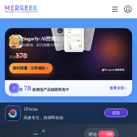
发现数字匠人的绝妙灵感
Sugarly:AI控糖助手
AI驱动，助力控糖与饮食记录，提供个性化建议
¥78
原价
限时限量 · 立即领取
Mergeek 独家限免
78
✦
查看全部
共
款精选产品独家限免中
1Focus
获取
高效专注，自律即自‪由‬
﹣
评论
+100