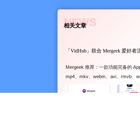
NEWS
相关文章
「VidHub」联合 Mergeek 爱
Mergeek 推荐：一款功能完备的 
mp4、mkv、webm、avi、rmvb
和 NAS 网络存储（如群晖）上
移动云盘、Google...