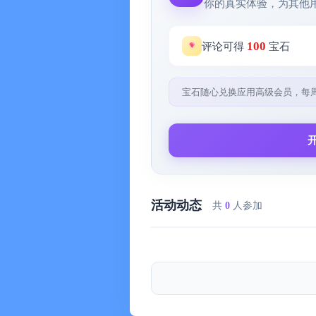
你的真实体验，为其他
总的来说，VidHub是一款功能丰
100
评论可得
宝石
VidHub会让您的视频播放更加愉
宝石随心兑换应用高级会员，每
注意：影片资料和封面是由 TMDB 
免费数据库。
Privacy Policy and Terms of Use
https://zh.okaapps.com/privacy_vidh
活动动态
共
0
人参加
https://zh.okaapps.com/terms_vidhu