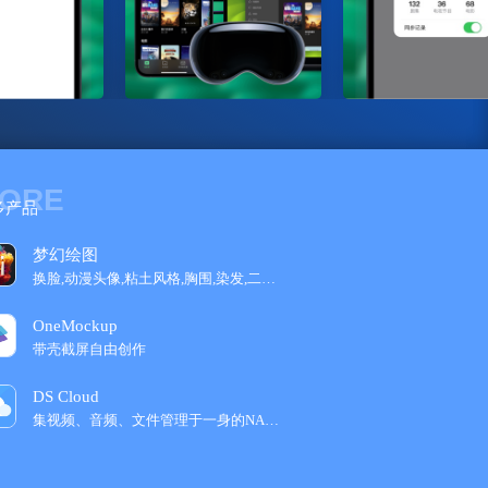
ORE
多产品
梦幻绘图
换脸,动漫头像,粘土风格,胸围,染发,二次元...
OneMockup
带壳截屏自由创作
DS Cloud
集视频、音频、文件管理于一身的NAS云盘工‪...