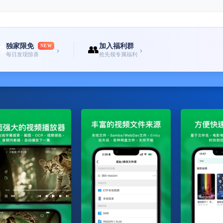
独家限免
加入福利群
🎁
NEW
👥
›
›
每日发现惊喜
抢先领专属福利