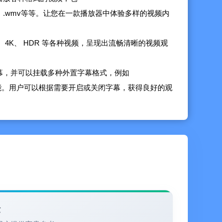
.rmvb、.wmv等等。让您在一款播放器中体验多样的视频内
高清、 4K、 HDR 等各种视频，呈现出流畅清晰的视频观
内置字幕，并可以挂载多种外置字幕格式，例如
整功能。用户可以根据需要开启或关闭字幕，获得良好的观
问多种网络共享协议，包括 SMB/CIFS，WebDav，也支
ogle Drive， OneDrive，百度网盘，阿里云盘, 移动
视频和其他WebDav服务器上的媒体库。
字符、替换字符、正则表达式重命名方式
lex媒体库 - 连上即可播放，无需再为追剧看片烦恼。
有自己的媒体库管理器，并支持用美观简洁的界面展示视频的清
验
、评分等分类，快速找到需要的媒体文件。