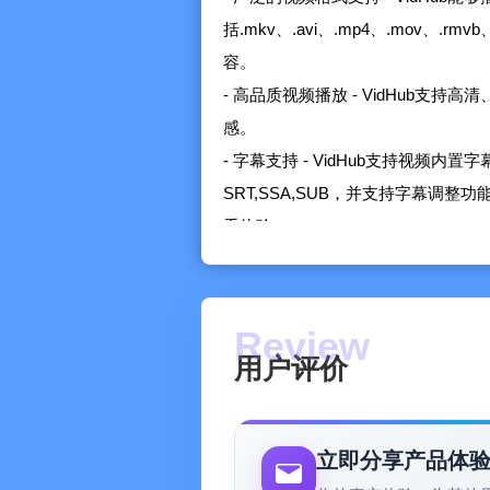
括.mkv、.avi、.mp4、.mov、
容。
- 高品质视频播放 - VidHub支持
感。
- 字幕支持 - VidHub支持视频
SRT,SSA,SUB，并支持字幕调
看体验。
- 网络共享媒体库 - VidHub支持访
持访问云端视频文件，例如Dropbox, Go
云盘, 115 盘。方便您轻松访问云端
- 支持下载、删除云端文件
用户评价
- 支持重命名云端文件，支持添加
- 支持直连Emby、Jellyfin、P
- 方便的文件管理 - VidHub
立即分享产品体
单。用户可以按照类型、日期、分级