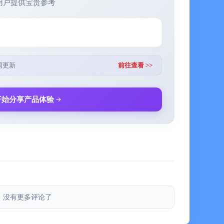
用户提供宝贵参考
富的媒体播放器，能够管理、组织和播放各种媒体文件。
悦，让您获得高质量的观看体验。
周更新
前往查看 >>
提供，TMDB 是一个由网络社区维护的电影和电视节目
开始分享产品体验
ub
b
没有更多评论了