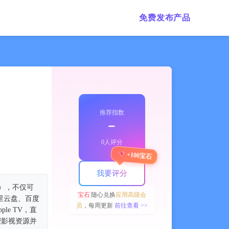
免费发布产品
推荐指数
﹣
0人评分
+100宝石
我要评分
v），不仅可
宝石
随心兑换
应用高级会
阿里云盘、百度
员
，每周更新
前往查看 >>
ple TV，直
整理影视资源并