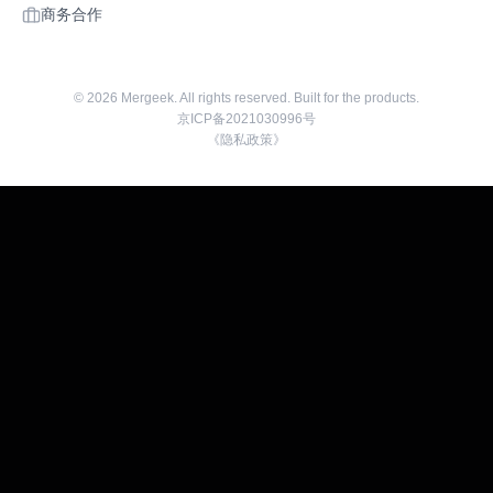
商务合作
©
2026
Mergeek. All rights reserved. Built for the products.
京ICP备2021030996号
《隐私政策》