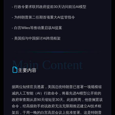
- 行政令要求联邦政府提前30天访问前沿AI模型
- 为特朗普第二任期首项重大AI监管指令
- 白宫Wiles等推动重启该AI提案
- 美国拟与中国探讨AI跨境框架
主要内容
据两位知情官员透露，美国总统特朗普已签署一项规模缩
减的人工智能（AI）行政命令，将最先进AI模型公开前的
政府审查期从原90天缩短至30天。此前两周，他曾搁置该
命令，经高级助手劝说政府无法无限期推迟建立AI技术框
架后，于周一晚的白宫高层会议上批准签署。这是特朗普