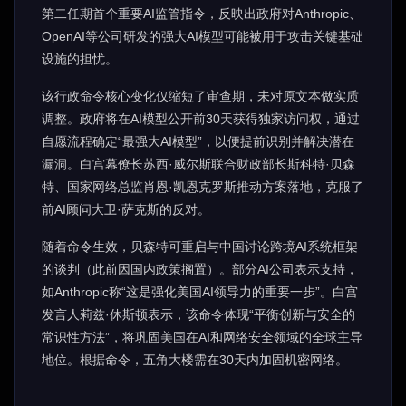
第二任期首个重要AI监管指令，反映出政府对Anthropic、
OpenAI等公司研发的强大AI模型可能被用于攻击关键基础
设施的担忧。
该行政命令核心变化仅缩短了审查期，未对原文本做实质
调整。政府将在AI模型公开前30天获得独家访问权，通过
自愿流程确定“最强大AI模型”，以便提前识别并解决潜在
漏洞。白宫幕僚长苏西·威尔斯联合财政部长斯科特·贝森
特、国家网络总监肖恩·凯恩克罗斯推动方案落地，克服了
前AI顾问大卫·萨克斯的反对。
随着命令生效，贝森特可重启与中国讨论跨境AI系统框架
的谈判（此前因国内政策搁置）。部分AI公司表示支持，
如Anthropic称“这是强化美国AI领导力的重要一步”。白宫
发言人莉兹·休斯顿表示，该命令体现“平衡创新与安全的
常识性方法”，将巩固美国在AI和网络安全领域的全球主导
地位。根据命令，五角大楼需在30天内加固机密网络。