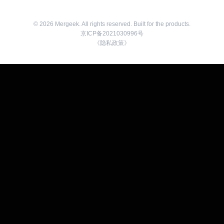
©
2026
Mergeek. All rights reserved. Built for the products.
京ICP备2021030996号
《隐私政策》