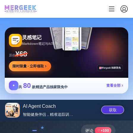
发现数字匠人的绝妙灵感
灵感笔记
Markdown笔记与AI写作，多方式整理同步笔记
¥68
原价
限时限量 · 立即领取
Mergeek 独家限免
80
✦
查看全部
共
款精选产品独家限免中
AI Agent Coach
获取
智能健身伴侣，精准追踪训练，助...
﹣
评论
+100