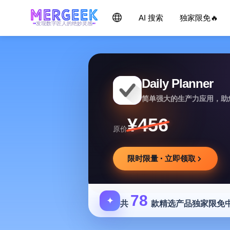
AI 搜索
独家限免🔥
发现数字匠人的绝妙灵感
Daily Planner
简单强大的生产力应用，助
¥456
原价
限时限量 · 立即领取
78
✦
共
款精选产品独家限免