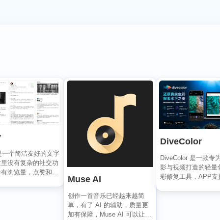
y
DiveColor
y 是一个简洁友好的文字
DiveColor 是一款
这里没有复杂的社交功
影与视频打造的轻量
会有浏览量，点赞和关
彩修复工具，APP支
Muse AI
指标去左...
辑，无需联...
创作一首音乐已经越来越简
单，有了 AI 的辅助，质量更
加有保障，Muse AI 可以让一