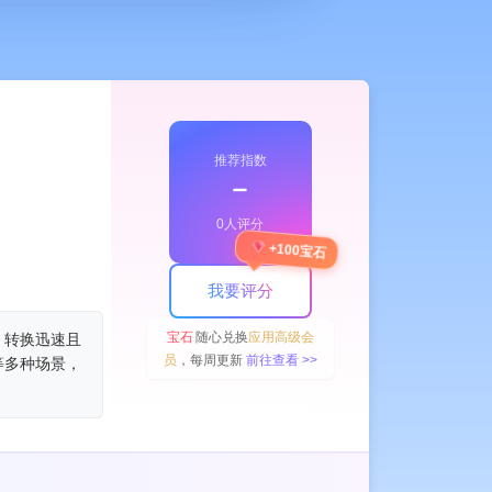
推荐指数
﹣
0人评分
+100宝石
e Assistants
AI YouTube Assistant
AI Social Media Assistant
AI Pro
我要评分
宝石
随心兑换
应用高级会
册。转换迅速且
员
，每周更新
前往查看 >>
等多种场景，