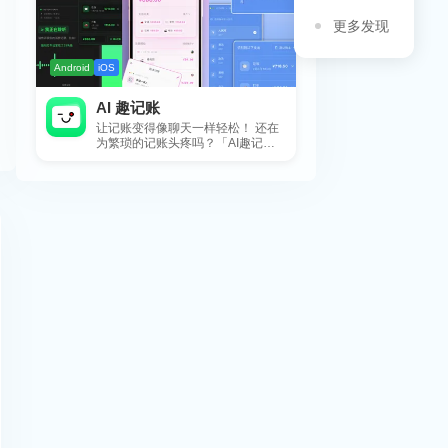
更多发现
Android
iOS
AI 趣记账
让记账变得像聊天一样轻松！ 还在
为繁琐的记账头疼吗？「AI趣记
账」来拯救你啦！这款智能记账工
具专为懒...