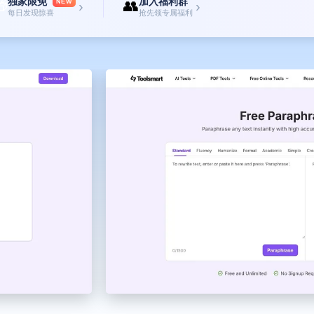
独家限免
加入福利群

👥
NEW
›
›
每日发现惊喜
抢先领专属福利