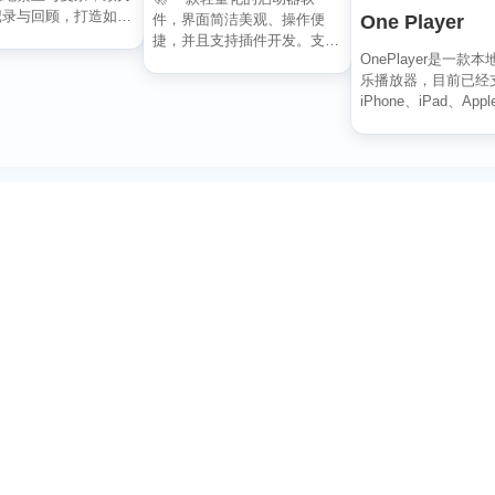
记录与回顾，打造如轻
One Player
件，界面简洁美观、操作便
水过无痕的使用...
捷，并且支持插件开发。支持
OnePlayer是一款
全键盘操作。开发者目前处
乐播放器，目前已经
于...
iPhone、iPad、Apple
订