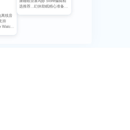
康睡眠管家App Store编辑精
选推荐...幻休助眠精心准备了
冥想、...
本地离线音
支持
 Watc...
阅活动