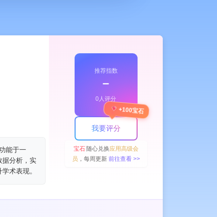
推荐指数
﹣
0人评分
+100宝石
search Tool
Paraphraser
Papers
Report Writing
Writing Assistant
我要评分
宝石
随心兑换
应用高级会
等功能于一
员
，每周更新
前往查看 >>
数据分析，实
升学术表现。