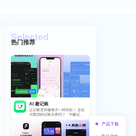
热门推荐
Android
iOS
AI 趣记账
让记账变得像聊天一样轻松！ 还在
为繁琐的记账头疼吗？「AI趣记
账」来拯救你啦！这款智能记账工
产品下载
具专为懒...