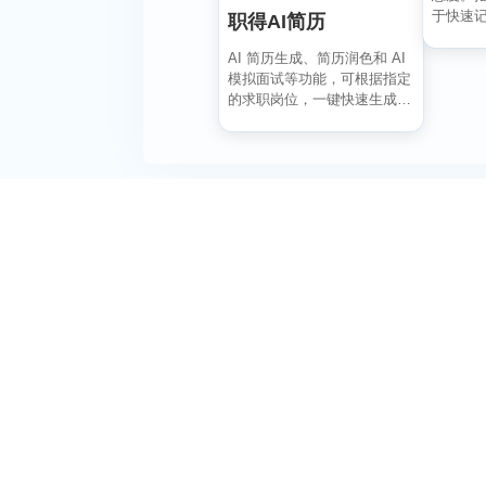
于快速
职得AI简历
风拂面、
AI 简历生成、简历润色和 AI
模拟面试等功能，可根据指定
的求职岗位，一键快速生成高
匹配的简历内容...