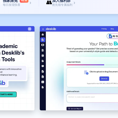
独家限免
加入福利群

👥
NEW
›
›
每日发现惊喜
抢先领专属福利