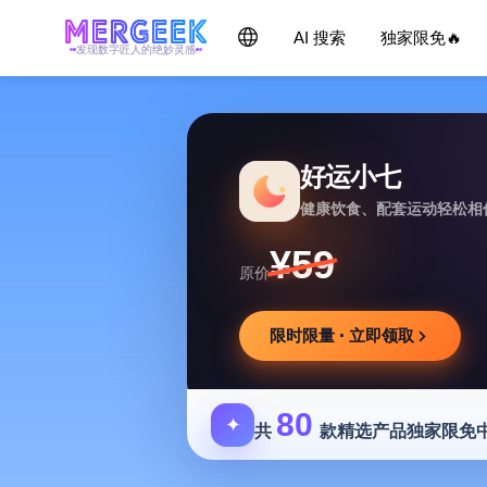
AI 搜索
独家限免🔥
发现数字匠人的绝妙灵感
好运小七
健康饮食、配套运动轻松相
¥59
原价
限时限量 · 立即领取
80
✦
共
款精选产品独家限免