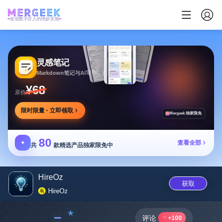
发现数字匠人的绝妙灵感
灵感笔记
Markdown笔记与AI写作，多方式整理同步笔记
¥68
原价
限时限量 · 立即领取
Mergeek 独家限免
80
✦
查看全部
共
款精选产品独家限免中
HireOz
获取
HireOz
﹣
评论
+100