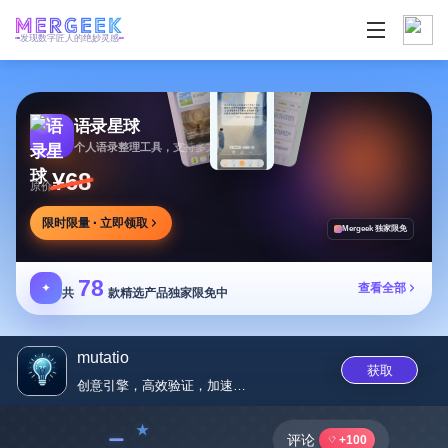
发现数字匠人的绝妙灵感
语录星球
个人语录整理工具，支持多方式添加及灵活推送
¥68
原价
限时限量 · 立即领取
Mergeek 独家限免
78
✦
查看全部
共
款精选产品独家限免中
mutatio
获取
创意引擎，高效验证，加速研发迭...
﹣
评论
+100