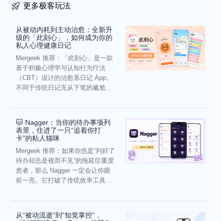
更多极客玩法
从被动内耗到主动治愈：全新升
级的「此刻心」，如何成为你的
私人心理健康日记
Mergeek 推荐：「此刻心」是一款
基于积极心理学与认知行为疗法
（CBT）设计的治愈系日记 App。
不同于传统日记无从下笔的尴尬，
它通过结构化的“提...
🐱 Nagger：当你的待办事项列
表里，住进了一只“追着你打
卡”的粘人猫咪
Mergeek 推荐：如果你也是“列好了
待办却总是视而不见”的拖延症重度
患者，那么 Nagger 一定会让你眼
前一亮。它打破了传统效率工具冰
冷被动的僵...
从“被动流逝”到“知觉掌控”，