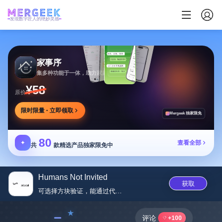
发现数字匠人的绝妙灵感
家事序
集多种功能于一体，助力家庭生活有序协作
¥58
原价
限时限量 · 立即领取
Mergeek 独家限免
80
✦
查看全部
共
款精选产品独家限免中
Humans Not Invited
获取
可选择方块验证，能通过代理获取...
﹣
评论
+100