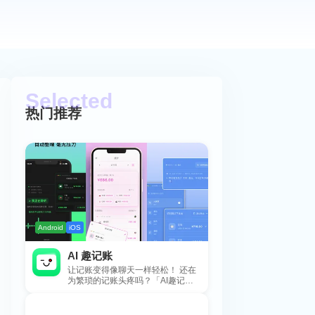
热门推荐
Android
iOS
AI 趣记账
让记账变得像聊天一样轻松！ 还在
为繁琐的记账头疼吗？「AI趣记
账」来拯救你啦！这款智能记账工
具专为懒...