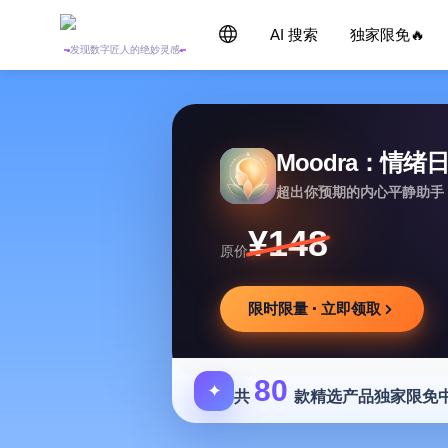
AI 搜索
独家限免🔥
发现数字匠人的绝妙灵感
Moodra：情绪
超出你预期的内心平静助手
¥148
原价
限时限量 · 立即领取
80
✦
共
款精选产品独家限免