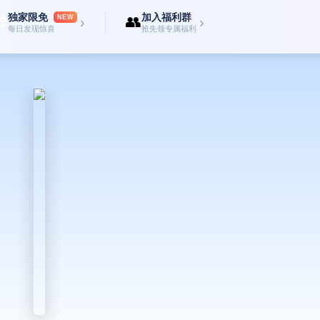
独家限免
加入福利群

👥
NEW
›
›
每日发现惊喜
抢先领专属福利