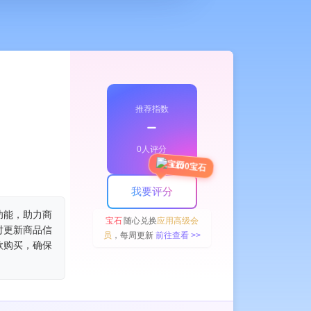
推荐指数
﹣
0人评分
+100宝石
我要评分
功能，助力商
宝石
随心兑换
应用高级会
时更新商品信
员
，每周更新
前往查看 >>
款购买，确保