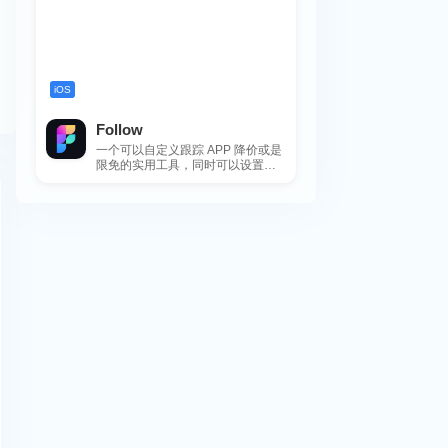
iOS
Follow
一个可以自定义跟踪 APP 降价或是
限免的实用工具，同时可以设置包
括 APP，游戏，热门类和精选类
的...