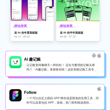
评论有奖
评论有奖
送 94 份年度高级版
送 99 份半年高级版
04.13 - 09.02
04.08 - 07.20
AI 趣记账
让记账变得像聊天一样轻松！ 还在为繁琐的记账头疼
吗？「AI趣记账」来拯救你啦！这款智能记账工具专为
懒...
Follow
一个可以自定义跟踪 APP 降价或是限免的实用工具，同
时可以设置包括 APP，游戏，热门类和精选类的...