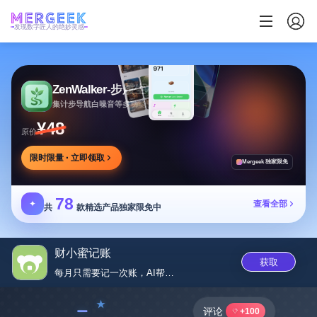
发现数字匠人的绝妙灵感
ZenWalker-步履生花
集计步导航白噪音等多功能于一体的健康应用
¥48
原价
限时限量 · 立即领取
Mergeek 独家限免
78
✦
查看全部
共
款精选产品独家限免中
财小蜜记账
获取
每月只需要记一次账，AI帮你记...
﹣
评论
+100