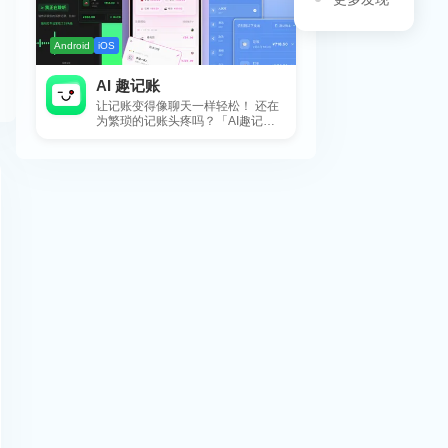
Android
iOS
AI 趣记账
让记账变得像聊天一样轻松！ 还在
为繁琐的记账头疼吗？「AI趣记
账」来拯救你啦！这款智能记账工
具专为懒...