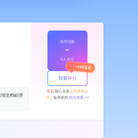
推荐指数
﹣
0人评分
+100宝石
我要评分
宝石
随心兑换
应用高级会
繁琐文档处理
员
，每周更新
前往查看 >>
。