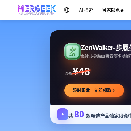
AI 搜索
独家限免🔥
发现数字匠人的绝妙灵感
ZenWalker-步
集计步导航白噪音等多功能
¥48
原价
限时限量 · 立即领取
80
✦
共
款精选产品独家限免