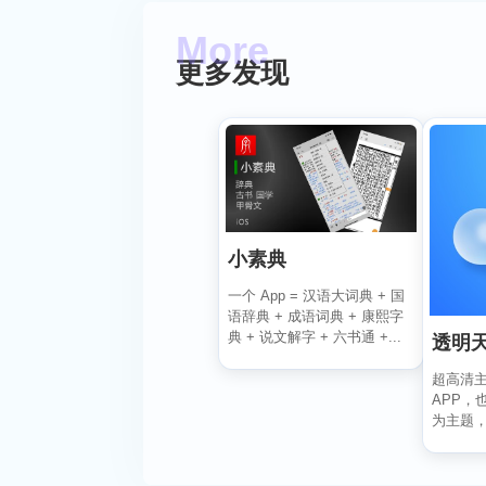
更多发现
小素典
一个 App = 汉语大词典 + 国
语辞典 + 成语词典 + 康熙字
典 + 说文解字 + 六书通 +...
透明
超高清
APP，
为主题
状况瞬间掌