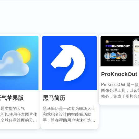
ProKnockOut
ProKnockOut 是
图像处理工具，以智
核心，集成了图片合
天气苹果版
黑马简历
美容、照片编...
主题类型的天气
黑马简历是一款专为职场人士
也可以使用任意图片作
和求职者设计的智能简历助
，全球任意维度的天气
手，旨在帮助用户快速打造专
握，APP 还...
业、高效的求职简历。通过...