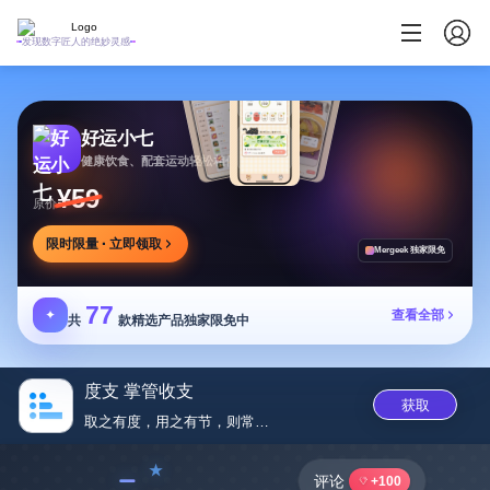
发现数字匠人的绝妙灵感
好运小七
健康饮食、配套运动轻松相伴
¥59
原价
限时限量 · 立即领取
Mergeek 独家限免
77
✦
查看全部
共
款精选产品独家限免中
度支 掌管收支
获取
取之有度，用之有节，则常足‪。...
﹣
评论
+100