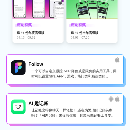
评论有奖
评论有奖
送 94 份年度高级版
送 99 份半年高级版
04.13 - 09.02
04.08 - 07.20
Follow
一个可以自定义跟踪 APP 降价或是限免的实用工具，同
时可以设置包括 APP，游戏，热门类和精选类的...
AI 趣记账
让记账变得像聊天一样轻松！ 还在为繁琐的记账头疼
吗？「AI趣记账」来拯救你啦！这款智能记账工具专为
懒...