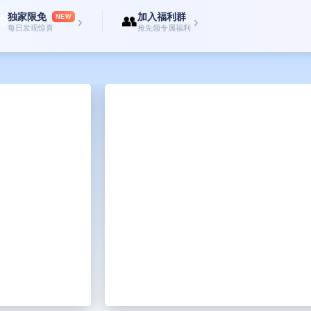
独家限免
加入福利群

👥
NEW
›
›
每日发现惊喜
抢先领专属福利