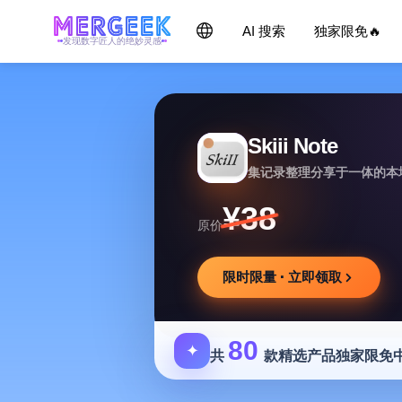
AI 搜索
独家限免🔥
发现数字匠人的绝妙灵感
Skiii Note
集记录整理分享于一体的本
¥38
原价
限时限量 · 立即领取
80
✦
共
款精选产品独家限免