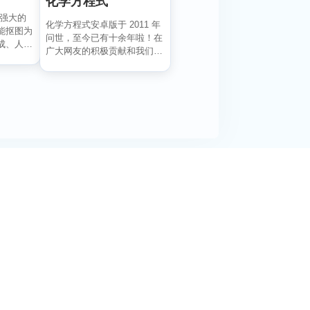
化学方程式
一款强大的
化学方程式安卓版于 2011 年
能抠图为
问世，至今已有十余年啦！在
成、人像
广大网友的积极贡献和我们的
悉心维护下，如今...
阅活动