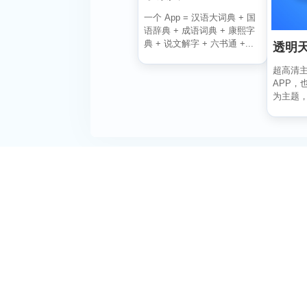
一个 App = 汉语大词典 + 国
语辞典 + 成语词典 + 康熙字
典 + 说文解字 + 六书通 +...
透明
超高清
APP，
为主题
状况瞬间掌