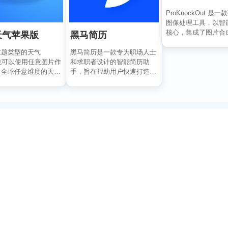
ProKnockOut 是
图像处理工具，以智
核心，集成了图片合
天气苹果版
黑马简历
美容、照片编...
主题类型的天气
黑马简历是一款专为职场人士
也可以使用任意图片作
和求职者设计的智能简历助
，全球任意维度的天气
手，旨在帮助用户快速打造专
握，APP 还...
业、高效的求职简历。通过...
订