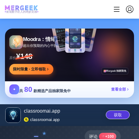
发现数字匠人的绝妙灵感
Moodra：情绪日记
超出你预期的内心平静助手
¥148
原价
限时限量 · 立即领取
Mergeek 独家限免
80
✦
查看全部
共
款精选产品独家限免中
classroomai.app
获取
classroomai.app
﹣
评论
+100