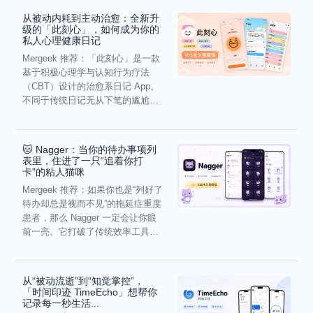
从被动内耗到主动治愈：全新升
级的「此刻心」，如何成为你的
私人心理健康日记
Mergeek 推荐：「此刻心」是一款
基于积极心理学与认知行为疗法
（CBT）设计的治愈系日记 App。
不同于传统日记无从下笔的尴尬，
它通过结构化的“提...
🐱 Nagger：当你的待办事项列
表里，住进了一只“追着你打
卡”的粘人猫咪
Mergeek 推荐：如果你也是“列好了
待办却总是视而不见”的拖延症重度
患者，那么 Nagger 一定会让你眼
前一亮。它打破了传统效率工具冰
冷被动的僵...
从“被动流逝”到“知觉掌控”，
「时间印迹 TimeEcho」想帮你
记录每一秒生活...