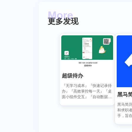
更多发现
超级待办
『无学习成本』『快速记录待
办』『高效掌控每一天』『桌
黑马
面小组件交互』『自动数据同
步备份』
黑马简
和求职
手，旨
业、高效