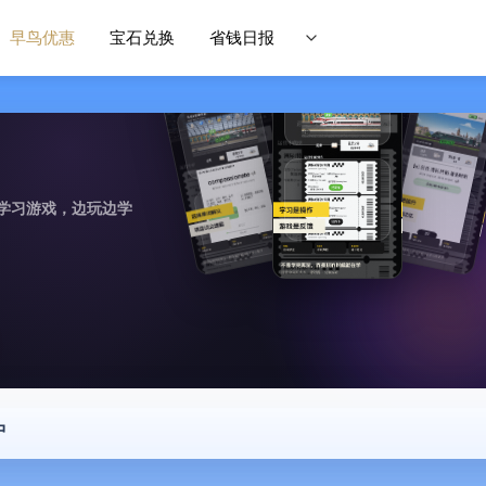
早鸟优惠
宝石兑换
省钱日报
学习游戏，边玩边学
中