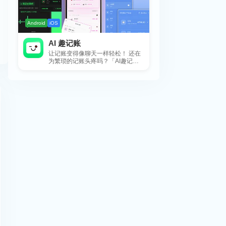
Android
iOS
AI 趣记账
让记账变得像聊天一样轻松！ 还在
为繁琐的记账头疼吗？「AI趣记
账」来拯救你啦！这款智能记账工
具专为懒...