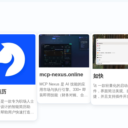
mcp-nexus.online
如快
MCP Nexus 是 AI 技能的应
🚀 一款轻量化的启
用市场与执行引擎。330+ 即
简历
件，界面简洁美观、
装即用技能（财务对账、合同
捷，并且支持插件开
审查、...
历是一款专为职场人士
全键盘操作。开发者
者设计的智能简历助
于...
在帮助用户快速打造专
的求职简历。通过...