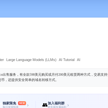
ter
Large Language Models (LLMs)
AI Tutorial
AI
iCurious.co出售服务，有全款598美元购买或月付200美元租赁两种方式，交易
货币，还提供安全简单的域名转移方式。
独家限免
加入福利群

👥
NEW
›
›
每日发现惊喜
抢先领专属福利