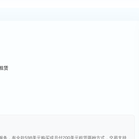
元租赁
us.co出售服务，有全款598美元购买或月付200美元租赁两种方式，交易支持