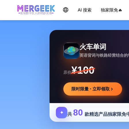
AI 搜索
独家限免🔥
发现数字匠人的绝妙灵感
火车单词
英语背词与铁路经营结合的
¥100
原价
限时限量 · 立即领取
80
✦
共
款精选产品独家限免