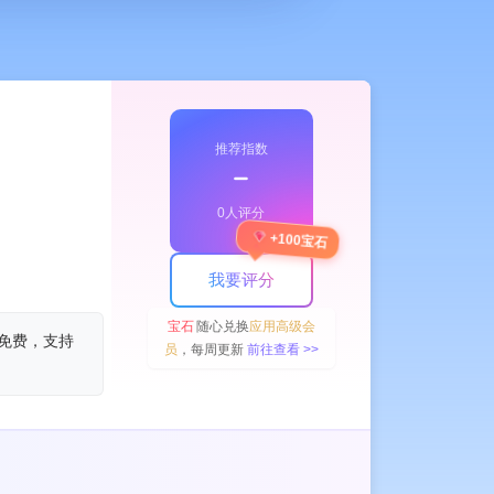
推荐指数
﹣
0人评分
+100宝石
我要评分
宝石
随心兑换
应用高级会
支持免费，支持
员
，每周更新
前往查看 >>