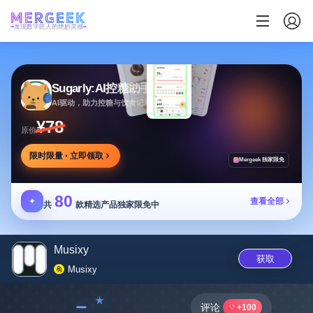
发现数字匠人的绝妙灵感
Sugarly:AI控糖助手
AI驱动，助力控糖与饮食记录，提供个性化建议
¥78
原价
限时限量 · 立即领取
Mergeek 独家限免
80
✦
查看全部
共
款精选产品独家限免中
Musixy
获取
Musixy
﹣
评论
+100