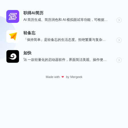
职得AI简历
AI 简历生成、简历润色和 AI 模拟面试等功能，可根据指定的求职岗位，一键快速生成高匹配的简历内容...
轻备忘
「保持简单」是轻备忘的生活态度。拒绝繁重与复杂，致力于快速记录与回顾，打造如轻风拂面、水过无痕的使用...
如快
🚀 一款轻量化的启动器软件，界面简洁美观、操作便捷，并且支持插件开发。支持全键盘操作。开发者目前处于...
Made with
by
Mergeek
❤