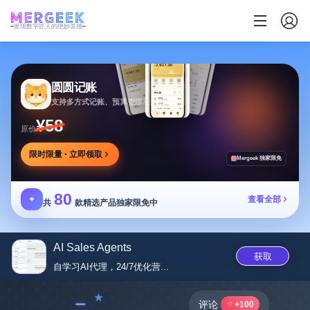
发现数字匠人的绝妙灵感
圆圆记账
支持多方式记账、预算管理及消费复盘，可本地保存
¥58
原价
限时限量 · 立即领取
Mergeek 独家限免
80
✦
查看全部
共
款精选产品独家限免中
AI Sales Agents
获取
自学习AI代理，24/7优化营...
﹣
评论
+100