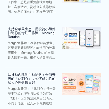
工作中，总是在重复翻找常用地
址、客服话术、灵感金句或零散截
图。信息的痛点往往不在于“记不
住”，而在于“难以复用”...
支持全苹果生态，用极简小组件
打造你的专注工作流：Morning
Routine
Mergeek 推荐：在各种功能繁复、
甚至需要繁琐配置才能使用的效率
应用中，Morning Routine 的出现
让人眼前一亮。很多人的效率焦
虑，往往...
从被动内耗到主动治愈：全新升
级的「此刻心」，如何成为你的
私人心理健康日记
Mergeek 推荐：「此刻心」是一款
基于积极心理学与认知行为疗法
（CBT）设计的治愈系日记 App。
不同于传统日记无从下笔的尴尬，
它通过结构化的“提...