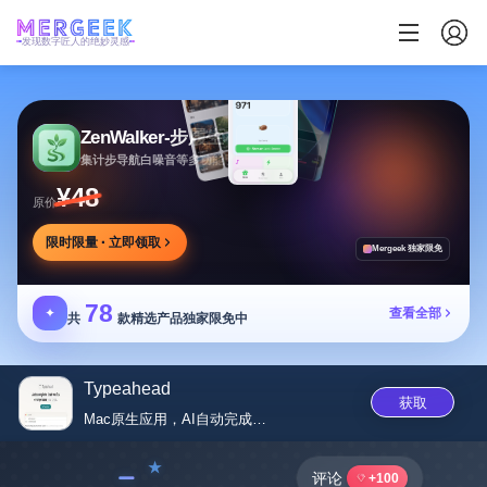
发现数字匠人的绝妙灵感
ZenWalker-步履生花
集计步导航白噪音等多功能于一体的健康应用
¥48
原价
限时限量 · 立即领取
Mergeek 独家限免
78
✦
查看全部
共
款精选产品独家限免中
Typeahead
获取
Mac原生应用，AI自动完成，...
﹣
评论
+100