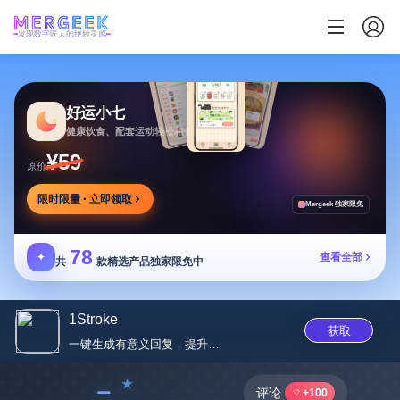
发现数字匠人的绝妙灵感
好运小七
健康饮食、配套运动轻松相伴
¥59
原价
限时限量 · 立即领取
Mergeek 独家限免
78
✦
查看全部
共
款精选产品独家限免中
1Stroke
获取
一键生成有意义回复，提升在线交...
﹣
评论
+100