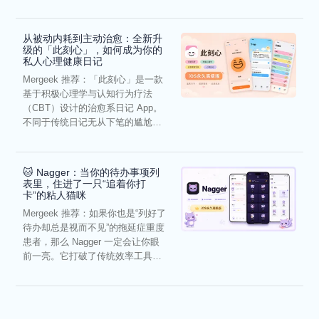
虑，往往...
从被动内耗到主动治愈：全新升
级的「此刻心」，如何成为你的
私人心理健康日记
Mergeek 推荐：「此刻心」是一款
基于积极心理学与认知行为疗法
（CBT）设计的治愈系日记 App。
不同于传统日记无从下笔的尴尬，
它通过结构化的“提...
🐱 Nagger：当你的待办事项列
表里，住进了一只“追着你打
卡”的粘人猫咪
Mergeek 推荐：如果你也是“列好了
待办却总是视而不见”的拖延症重度
患者，那么 Nagger 一定会让你眼
前一亮。它打破了传统效率工具冰
冷被动的僵...