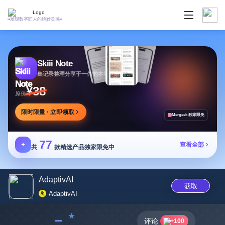
发现数字匠人的绝妙灵感
Skiii Note
集记录整理分享于一体的本地写作工作台
¥38
原价
限时限量 · 立即领取
Mergeek 独家限免
77
✦
查看全部
共
款精选产品独家限免中
AdaptivAI
获取
AdaptivAI
﹣
评论
+100