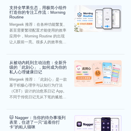
支持全苹果生态，用极简小组件
打造你的专注工作流：Morning
Routine
Mergeek 推荐：在各种功能繁复、
甚至需要繁琐配置才能使用的效率
应用中，Morning Routine 的出现
让人眼前一亮。很多人的效率焦
虑，往往...
从被动内耗到主动治愈：全新升
级的「此刻心」，如何成为你的
私人心理健康日记
Mergeek 推荐：「此刻心」是一款
基于积极心理学与认知行为疗法
（CBT）设计的治愈系日记 App。
不同于传统日记无从下笔的尴尬，
它通过结构化的“提...
🐱 Nagger：当你的待办事项列
表里，住进了一只“追着你打
卡”的粘人猫咪