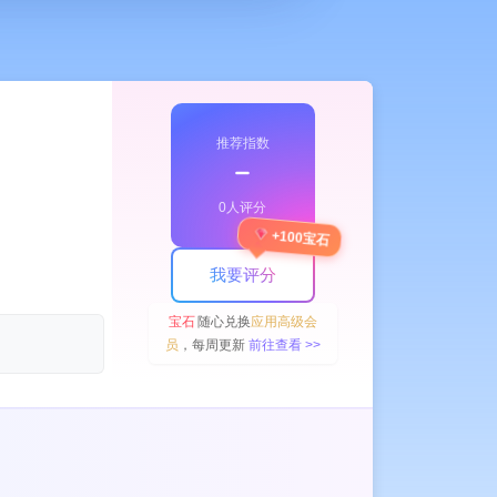
推荐指数
﹣
0人评分
+100宝石
我要评分
宝石
随心兑换
应用高级会
。
员
，每周更新
前往查看 >>