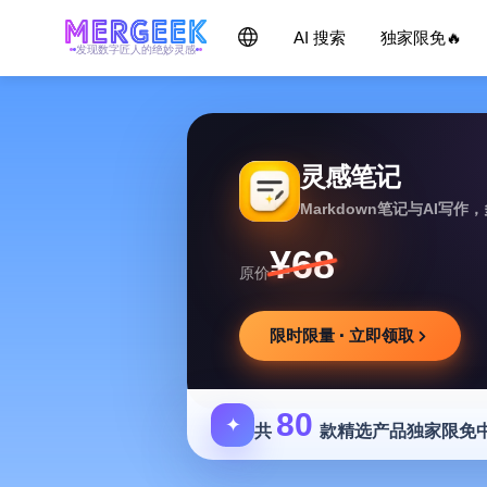
AI 搜索
独家限免🔥
发现数字匠人的绝妙灵感
灵感笔记
Markdown笔记与AI写
¥68
原价
限时限量 · 立即领取
80
✦
共
款精选产品独家限免