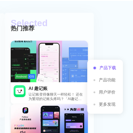
热门推荐
产品下载
Android
iOS
产品功能
AI 趣记账
用户评价
让记账变得像聊天一样轻松！ 还在
为繁琐的记账头疼吗？「AI趣记
账」来拯救你啦！这款智能记账工
更多发现
具专为懒...