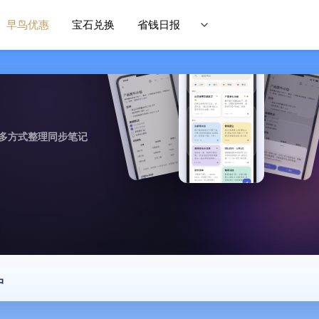
早鸟优惠
宝石兑换
省钱日报
作，多方式整理同步笔记
中