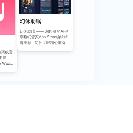
幻休助眠
幻休助眠 —— 您终身的AI健
康睡眠管家App Store编辑精
选推荐...幻休助眠精心准备了
冥想、...
本地离线音
支持
 Watc...
阅活动