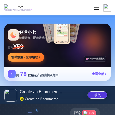
发现数字匠人的绝妙灵感
好运小七
健康饮食、配套运动轻松相伴
¥59
原价
限时限量 · 立即领取
Mergeek 独家限免
78
✦
查看全部
共
款精选产品独家限免中
Create an Ecommerce Website an...
获取
Create an Ecommerce Website and Sell Online! Ecommerce Software by Shopify
﹣
评论
+100