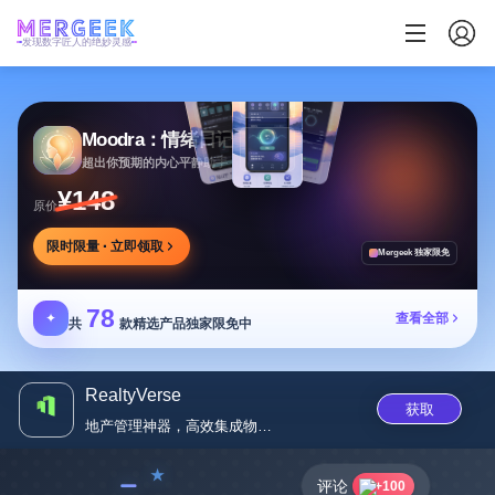
发现数字匠人的绝妙灵感
Moodra：情绪日记
超出你预期的内心平静助手
¥148
原价
限时限量 · 立即领取
Mergeek 独家限免
78
✦
查看全部
共
款精选产品独家限免中
RealtyVerse
获取
地产管理神器，高效集成物业与C...
﹣
评论
+100