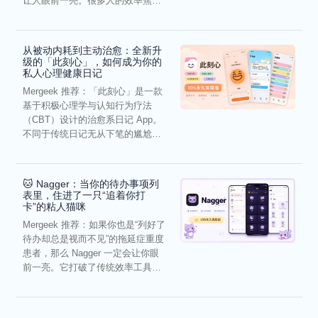
让人眼前一亮。很多人的效率焦
虑，往往...
从被动内耗到主动治愈：全新升
级的「此刻心」，如何成为你的
私人心理健康日记
Mergeek 推荐：「此刻心」是一款
基于积极心理学与认知行为疗法
（CBT）设计的治愈系日记 App。
不同于传统日记无从下笔的尴尬，
它通过结构化的“提...
🐱 Nagger：当你的待办事项列
表里，住进了一只“追着你打
卡”的粘人猫咪
Mergeek 推荐：如果你也是“列好了
待办却总是视而不见”的拖延症重度
患者，那么 Nagger 一定会让你眼
前一亮。它打破了传统效率工具冰
冷被动的僵...