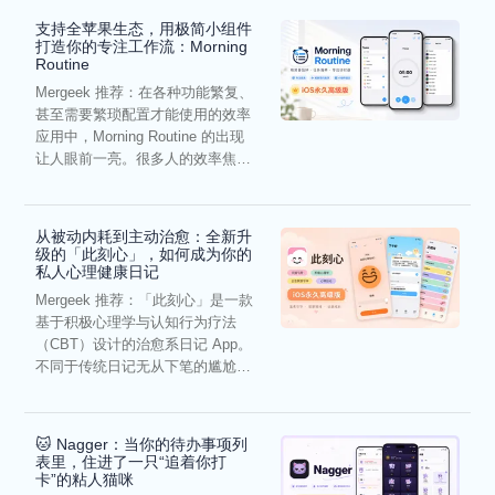
支持全苹果生态，用极简小组件
打造你的专注工作流：Morning
Routine
Mergeek 推荐：在各种功能繁复、
甚至需要繁琐配置才能使用的效率
应用中，Morning Routine 的出现
让人眼前一亮。很多人的效率焦
虑，往往...
从被动内耗到主动治愈：全新升
级的「此刻心」，如何成为你的
私人心理健康日记
Mergeek 推荐：「此刻心」是一款
基于积极心理学与认知行为疗法
（CBT）设计的治愈系日记 App。
不同于传统日记无从下笔的尴尬，
它通过结构化的“提...
🐱 Nagger：当你的待办事项列
表里，住进了一只“追着你打
卡”的粘人猫咪