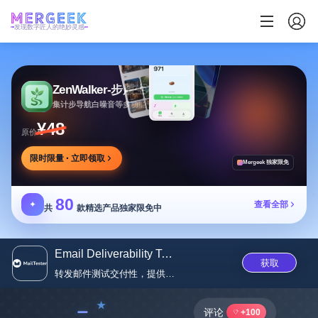
发现数字匠人的绝妙灵感
ZenWalker-步履生花
集计步导航白噪音等多功能于一体的健康应用
¥48
原价
限时限量 · 立即领取
Mergeek 独家限免
80
✦
查看全部
共
款精选产品独家限免中
Email Deliverability Test
获取
转发邮件测试交付性，提供多方面...
﹣
评论
+100