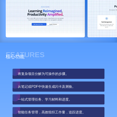
FEATURES
核心功能
将复杂项目分解为可操作的步骤。
从笔记或PDF中快速生成闪卡及测验。
一站式管理任务、学习材料和进度。
智能任务管理，高效组织工作量，追踪进度。