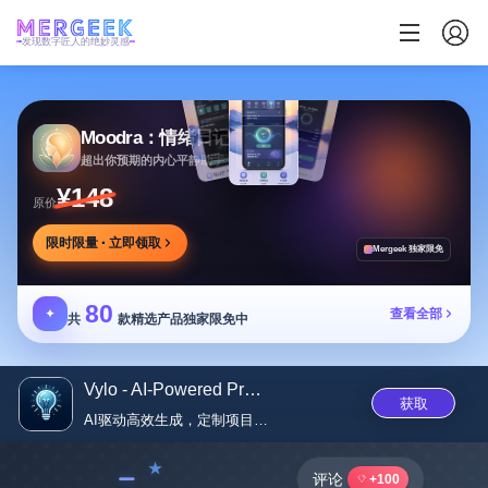
发现数字匠人的绝妙灵感
Moodra：情绪日记
超出你预期的内心平静助手
¥148
原价
限时限量 · 立即领取
Mergeek 独家限免
80
✦
查看全部
共
款精选产品独家限免中
Vylo - AI-Powered Productivity...
获取
AI驱动高效生成，定制项目模板...
﹣
评论
+100