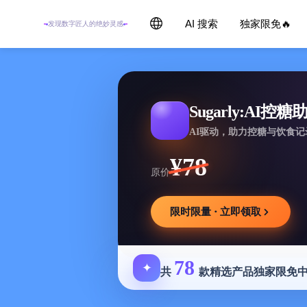
AI 搜索
独家限免🔥
发现数字匠人的绝妙灵感
Sugarly:AI控糖
AI驱动，助力控糖与饮食
¥78
原价
限时限量 · 立即领取
78
✦
共
款精选产品独家限免