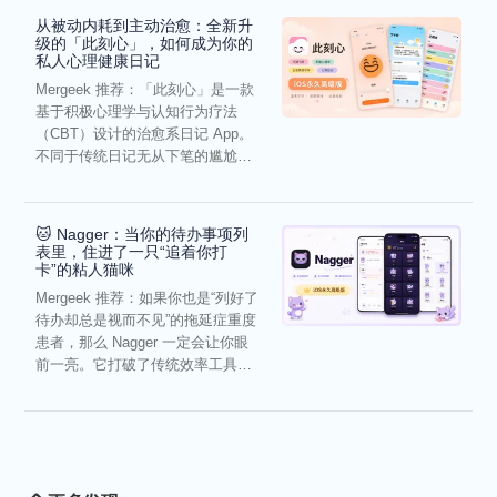
从被动内耗到主动治愈：全新升
级的「此刻心」，如何成为你的
私人心理健康日记
Mergeek 推荐：「此刻心」是一款
基于积极心理学与认知行为疗法
（CBT）设计的治愈系日记 App。
不同于传统日记无从下笔的尴尬，
它通过结构化的“提...
🐱 Nagger：当你的待办事项列
表里，住进了一只“追着你打
卡”的粘人猫咪
Mergeek 推荐：如果你也是“列好了
待办却总是视而不见”的拖延症重度
患者，那么 Nagger 一定会让你眼
前一亮。它打破了传统效率工具冰
冷被动的僵...