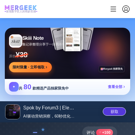
发现数字匠人的绝妙灵感
Skiii Note
集记录整理分享于一体的本地写作工作台
¥38
原价
限时限量 · 立即领取
Mergeek 独家限免
80
✦
查看全部
共
款精选产品独家限免中
Spok by Forum3 | Elevate your ...
获取
AI驱动营销洞察，60秒优化关...
﹣
评论
+100