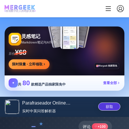
发现数字匠人的绝妙灵感
灵感笔记
Markdown笔记与AI写作，多方式整理同步笔记
¥68
原价
限时限量 · 立即领取
Mergeek 独家限免
80
✦
查看全部
共
款精选产品独家限免中
Parafraseador Online Gratis
获取
实时中英问答解析器
﹣
评论
+100