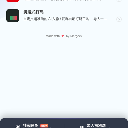
沉浸式打码
自定义超准确的 AI 头像 / 昵称自动打码工具。 导入一张微信聊天截图，或者抖音/小红书/微博评论...
Made with
by
Mergeek
❤
独家限免
加入福利群
NEW
🎁
👥
›
›