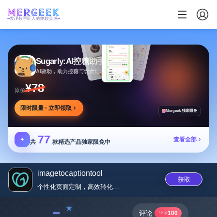
发现数字匠人的绝妙灵感
Sugarly:AI控糖助手
AI驱动，助力控糖与饮食记录，提供个性化建议
¥78
原价
限时限量 · 立即领取
Mergeek 独家限免
77
✦
查看全部
共
款精选产品独家限免中
imagetocaptiontool
获取
个性化页面定制，高效转化工具，...
﹣
评论
+100