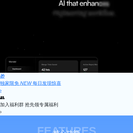
🎁
独家限免
NEW
每日发现惊喜
›
👥
加入福利群
抢先领专属福利
›
FEATURES