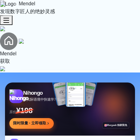
Mendel
发现数字匠人的绝妙灵感
Mendel
获取
Nihongo
从实际语境中快速学习日语
¥198
原价
限时限量 · 立即领取
Mergeek 独家限免