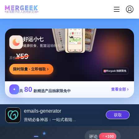
发现数字匠人的绝妙灵感
好运小七
健康饮食、配套运动轻松相伴
¥59
原价
限时限量 · 立即领取
Mergeek 独家限免
80
✦
查看全部
共
款精选产品独家限免中
emails-generator
获取
营销必备神器：一站式着陆页，高...
﹣
评论
+100