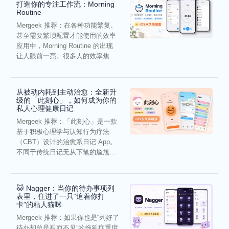
打造你的专注工作流：Morning
Routine
Mergeek 推荐：在各种功能繁复、
甚至需要繁琐配置才能使用的效率
应用中，Morning Routine 的出现
让人眼前一亮。很多人的效率焦
虑，往往...
从被动内耗到主动治愈：全新升
级的「此刻心」，如何成为你的
私人心理健康日记
Mergeek 推荐：「此刻心」是一款
基于积极心理学与认知行为疗法
（CBT）设计的治愈系日记 App。
不同于传统日记无从下笔的尴尬，
它通过结构化的“提...
🐱 Nagger：当你的待办事项列
表里，住进了一只“追着你打
卡”的粘人猫咪
Mergeek 推荐：如果你也是“列好了
待办却总是视而不见”的拖延症重度