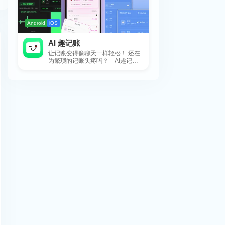
Android
iOS
AI 趣记账
让记账变得像聊天一样轻松！ 还在
为繁琐的记账头疼吗？「AI趣记
账」来拯救你啦！这款智能记账工
具专为懒...