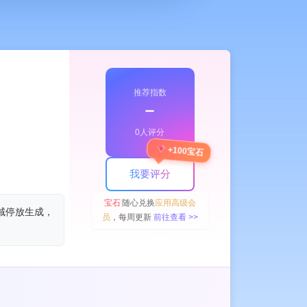
推荐指数
﹣
0人评分
+100宝石
我要评分
宝石
随心兑换
应用高级会
 域停放生成，
员
，每周更新
前往查看 >>