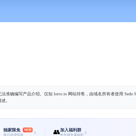
确编写产品介绍。仅知 lorro.io 网站待售，由域名所有者使用 Sedo
描述。
独家限免
加入福利群

👥
NEW
›
›
每日发现惊喜
抢先领专属福利