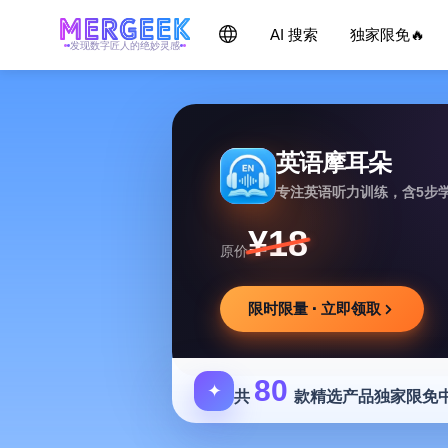
AI 搜索
独家限免🔥
发现数字匠人的绝妙灵感
英语摩耳朵
专注英语听力训练，含5步
¥18
原价
限时限量 · 立即领取
80
✦
共
款精选产品独家限免