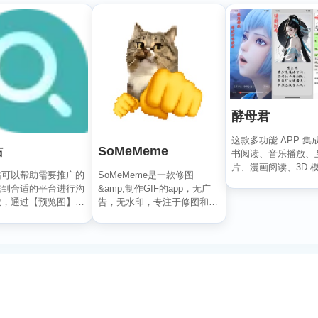
酵母君
这款多功能 APP 集
站
SoMeMeme
书阅读、音乐播放、
片、漫画阅读、3D 
站可以帮助需要推广的
SoMeMeme是一款修图
及个性相册六大核心..
找到合适的平台进行沟
&amp;制作GIF的app，无广
放，通过【预览图】与
告，无水印，专注于修图和将
流量数据】展...
你相册中的视频...