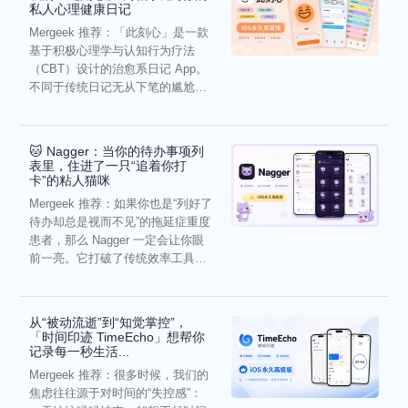
私人心理健康日记
Mergeek 推荐：「此刻心」是一款
基于积极心理学与认知行为疗法
（CBT）设计的治愈系日记 App。
不同于传统日记无从下笔的尴尬，
它通过结构化的“提...
🐱 Nagger：当你的待办事项列
表里，住进了一只“追着你打
卡”的粘人猫咪
Mergeek 推荐：如果你也是“列好了
待办却总是视而不见”的拖延症重度
患者，那么 Nagger 一定会让你眼
前一亮。它打破了传统效率工具冰
冷被动的僵...
从“被动流逝”到“知觉掌控”，
「时间印迹 TimeEcho」想帮你
记录每一秒生活...
Mergeek 推荐：很多时候，我们的
焦虑往往源于对时间的“失控感”：