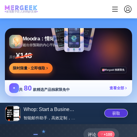
发现数字匠人的绝妙灵感
Moodra：情绪日记
超出你预期的内心平静助手
¥148
原价
限时限量 · 立即领取
Mergeek 独家限免
80
✦
查看全部
共
款精选产品独家限免中
Whop: Start a Business, Learn ...
获取
智能邮件助手，高效定制，社区成...
﹣
评论
+100