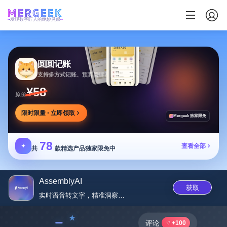
发现数字匠人的绝妙灵感
圆圆记账
支持多方式记账、预算管理及消费复盘，可本地保存
¥58
原价
限时限量 · 立即领取
Mergeek 独家限免
78
✦
查看全部
共
款精选产品独家限免中
AssemblyAI
获取
实时语音转文字，精准洞察，高效...
﹣
评论
+100