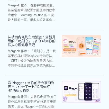
Mergeek 推荐：在各种功能繁复、
甚至需要繁琐配置才能使用的效率
应用中，Morning Routine 的出现
让人眼前一亮。很多人的效率焦
虑，往往...
从被动内耗到主动治愈：全新升
级的「此刻心」，如何成为你的
私人心理健康日记
Mergeek 推荐：「此刻心」是一款
基于积极心理学与认知行为疗法
（CBT）设计的治愈系日记 App。
不同于传统日记无从下笔的尴尬，
它通过结构化的“提...
🐱 Nagger：当你的待办事项列
表里，住进了一只“追着你打
卡”的粘人猫咪
Mergeek 推荐：如果你也是“列好了
待办却总是视而不见”的拖延症重度
患者，那么 Nagger 一定会让你眼