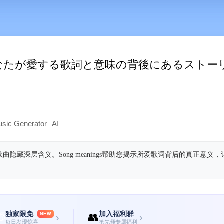
ng - あなたが愛する歌詞と意味の背後にあるス
usic Generator
AI
曲隐藏深层含义。Song meanings帮助您揭示所爱歌词背后的真正意义
独家限免
加入福利群

👥
NEW
›
›
每日发现惊喜
抢先领专属福利