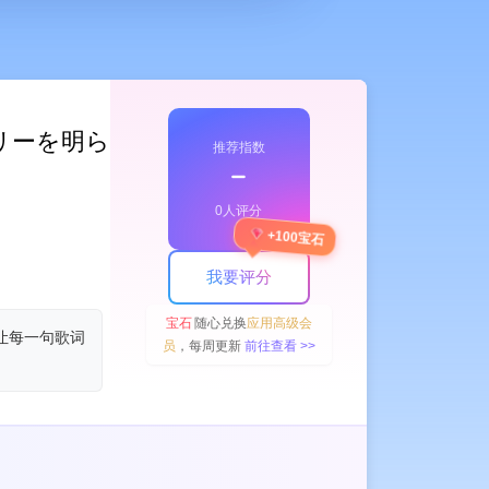
トーリーを明らかにする
推荐指数
﹣
0人评分
+100宝石
我要评分
宝石
随心兑换
应用高级会
，让每一句歌词
员
，每周更新
前往查看 >>