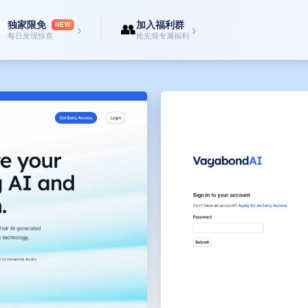
独家限免
加入福利群

👥
NEW
›
›
每日发现惊喜
抢先领专属福利