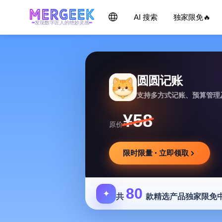
AI 搜索
独家限免🔥
发现数字匠人的绝妙灵感
圆圆记账
支持多方式记账、预算管理
¥58
原价
限时限量 · 立即领取
80
✦
共
款精选产品独家限免