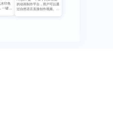
无水印免
的动画制作平台，用户可以通
，一键生
过自然语言直接创作视频。它
能自动生成角色、...
阅活动