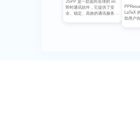
JSPP 是一款面向全球的 im
PPRes
即时通讯软件，它提供了安
LaTe
全、稳定、高效的通讯服务，
助用户
免费音视频通话，...
美、排版良