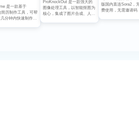
ProKnockOut 是一款强大的
版国内直连Sora2，
ume 是一款基于
图像处理工具，以智能抠图为
费使用，无需邀请码
X 的简历制作工具，可帮
核心，集成了图片合成、人像
成大片，人物自...
在几分钟内快速制作精
美容、照片编...
好...
订