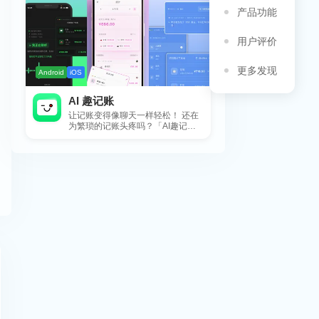
产品功能
用户评价
更多发现
Android
iOS
AI 趣记账
让记账变得像聊天一样轻松！ 还在
为繁琐的记账头疼吗？「AI趣记
账」来拯救你啦！这款智能记账工
具专为懒...