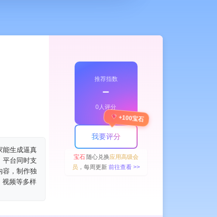
推荐指数
﹣
0人评分
& Audio Editing
AI Singing Generator
AI
+100宝石
我要评分
家能生成逼真
宝石
随心兑换
应用高级会
。平台同时支
员
，每周更新
前往查看 >>
内容，制作独
、视频等多样