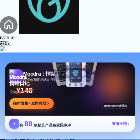
ivah.io
获取
Moodra：情绪日记
超出你预期的内心平静助手
¥148
原价
限时限量 · 立即领取
Mergeek 独家限免
80
✦
查看全部
共
款精选产品独家限免中