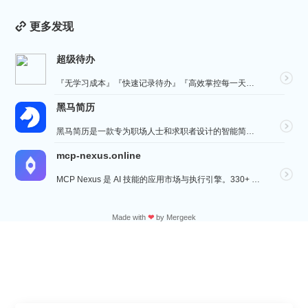
更多发现
超级待办
『无学习成本』『快速记录待办』『高效掌控每一天』『桌面小组件交互』『自动数据同步备份』
黑马简历
黑马简历是一款专为职场人士和求职者设计的智能简历助手，旨在帮助用户快速打造专业、高效的求职简历。通过...
mcp-nexus.online
MCP Nexus 是 AI 技能的应用市场与执行引擎。330+ 即装即用技能（财务对账、合同审查、...
Made with
❤
by
Mergeek