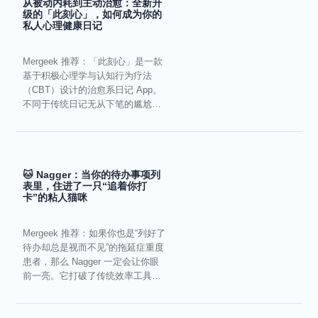
从被动内耗到主动治愈：全新升
级的「此刻心」，如何成为你的
私人心理健康日记
Mergeek 推荐：「此刻心」是一款
基于积极心理学与认知行为疗法
（CBT）设计的治愈系日记 App。
不同于传统日记无从下笔的尴尬，
它通过结构化的“提...
🐱 Nagger：当你的待办事项列
表里，住进了一只“追着你打
卡”的粘人猫咪
Mergeek 推荐：如果你也是“列好了
待办却总是视而不见”的拖延症重度
患者，那么 Nagger 一定会让你眼
前一亮。它打破了传统效率工具冰
冷被动的僵...