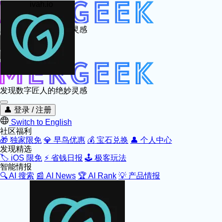
ivah.io
发现数字匠人的绝妙灵感
发现数字匠人的绝妙灵感
👤
登录 / 注册
Switch to English
社区福利
🎁
独家限免
💎
早鸟优惠
💰
宝石兑换
👤
个人中心
发现精选
🏷️
iOS 限免
⚡
省钱日报
🕹️
极客玩法
智能情报
🔍
AI 搜索
📰
AI News
🏆
AI Rank
💡
产品情报