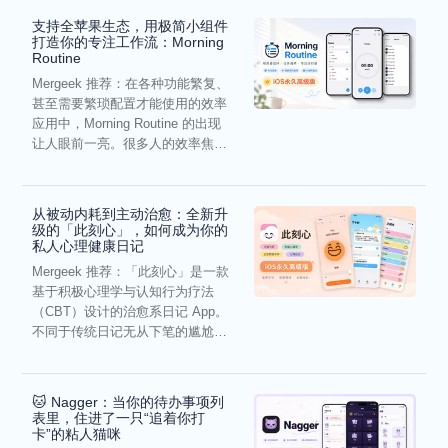
支持全苹果生态，用极简小组件
打造你的专注工作流：Morning
Routine
Mergeek 推荐：在各种功能繁复、
甚至需要繁琐配置才能使用的效率
应用中，Morning Routine 的出现
让人眼前一亮。很多人的效率焦
虑，往往...
从被动内耗到主动治愈：全新升
级的「此刻心」，如何成为你的
私人心理健康日记
Mergeek 推荐：「此刻心」是一款
基于积极心理学与认知行为疗法
（CBT）设计的治愈系日记 App。
不同于传统日记无从下笔的尴尬，
它通过结构化的“提...
🐱 Nagger：当你的待办事项列
表里，住进了一只“追着你打
卡”的粘人猫咪