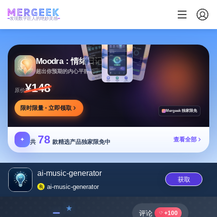
发现数字匠人的绝妙灵感
Moodra：情绪日记
超出你预期的内心平静助手
¥148
原价
限时限量 · 立即领取
Mergeek 独家限免
78
✦
查看全部
共
款精选产品独家限免中
ai-music-generator
获取
ai-music-generator
﹣
评论
+100