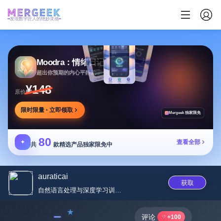
发现数字匠人的绝妙灵感
Moodra：情绪日记
超出你预期的内心平静助手
¥148
原价
限时限量 · 立即领取
Mergeek 独家限免
80
✦
查看全部
共
款精选产品独家限免中
auraticai
获取
自然语言处理与深度学习训练加速...
﹣
评论
+100