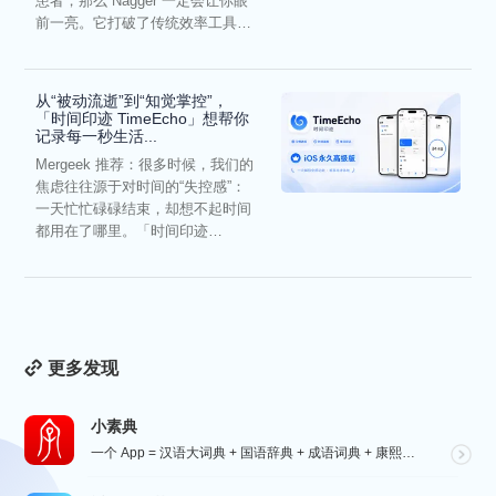
患者，那么 Nagger 一定会让你眼
前一亮。它打破了传统效率工具冰
冷被动的僵...
从“被动流逝”到“知觉掌控”，
「时间印迹 TimeEcho」想帮你
记录每一秒生活...
Mergeek 推荐：很多时候，我们的
焦虑往往源于对时间的“失控感”：
一天忙忙碌碌结束，却想不起时间
都用在了哪里。「时间印迹
TimeEcho」的出现...
更多发现
小素典
一个 App = 汉语大词典 + 国语辞典 + 成语词典 + 康熙字典 + 说文解字 + 六书通 +...