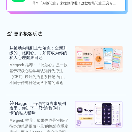
吗？「AI趣记账」来拯救你啦！这款智能记账工具专为
懒...
更多极客玩法
从被动内耗到主动治愈：全新升
级的「此刻心」，如何成为你的
私人心理健康日记
Mergeek 推荐：「此刻心」是一款
基于积极心理学与认知行为疗法
（CBT）设计的治愈系日记 App。
不同于传统日记无从下笔的尴尬，
它通过结构化的“提...
🐱 Nagger：当你的待办事项列
表里，住进了一只“追着你打
卡”的粘人猫咪
Mergeek 推荐：如果你也是“列好了
待办却总是视而不见”的拖延症重度