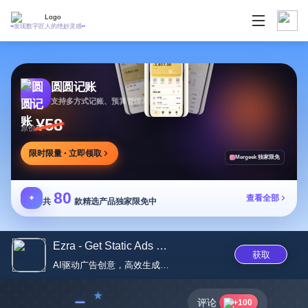
发现数字匠人的绝妙灵感
圆圆记账
支持多方式记账、预算管理及消费复盘，可本地保存
¥58
原价
限时限量 · 立即领取
Mergeek 独家限免
80
✦
查看全部
共
款精选产品独家限免中
Ezra - Get Static Ads Creative...
获取
AI驱动广告创意，高效生成多样...
﹣
评论
+100