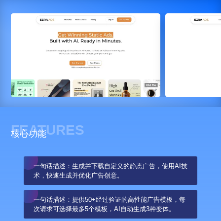
FEATURES
核心功能
一句话描述：生成并下载自定义的静态广告，使用AI技
术，快速生成并优化广告创意。
一句话描述：提供50+经过验证的高性能广告模板，每
次请求可选择最多5个模板，AI自动生成3种变体。