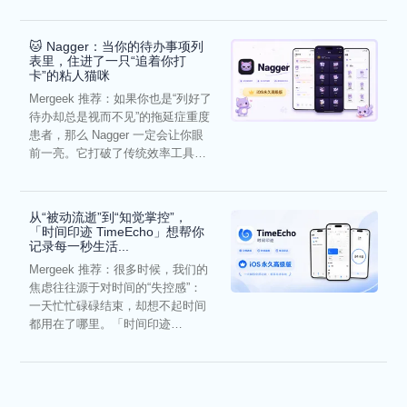
它通过结构化的“提...
🐱 Nagger：当你的待办事项列
表里，住进了一只“追着你打
卡”的粘人猫咪
Mergeek 推荐：如果你也是“列好了
待办却总是视而不见”的拖延症重度
患者，那么 Nagger 一定会让你眼
前一亮。它打破了传统效率工具冰
冷被动的僵...
从“被动流逝”到“知觉掌控”，
「时间印迹 TimeEcho」想帮你
记录每一秒生活...
Mergeek 推荐：很多时候，我们的
焦虑往往源于对时间的“失控感”：
一天忙忙碌碌结束，却想不起时间
都用在了哪里。「时间印迹
TimeEcho」的出现...