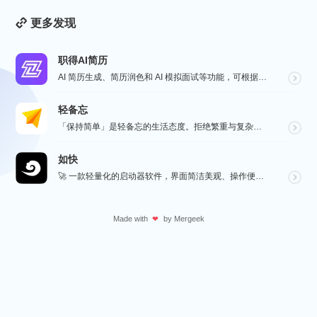
更多发现
职得AI简历
AI 简历生成、简历润色和 AI 模拟面试等功能，可根据指定的求职岗位，一键快速生成高匹配的简历内容...
轻备忘
「保持简单」是轻备忘的生活态度。拒绝繁重与复杂，致力于快速记录与回顾，打造如轻风拂面、水过无痕的使用...
如快
🚀 一款轻量化的启动器软件，界面简洁美观、操作便捷，并且支持插件开发。支持全键盘操作。开发者目前处于...
Made with
by
Mergeek
❤