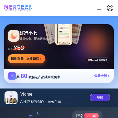
发现数字匠人的绝妙灵感
好运小七
健康饮食、配套运动轻松相伴
¥59
原价
限时限量 · 立即领取
Mergeek 独家限免
80
✦
查看全部
共
款精选产品独家限免中
Vidme
获取
AI驱动视频创作，高效生成高质...
﹣
评论
+100