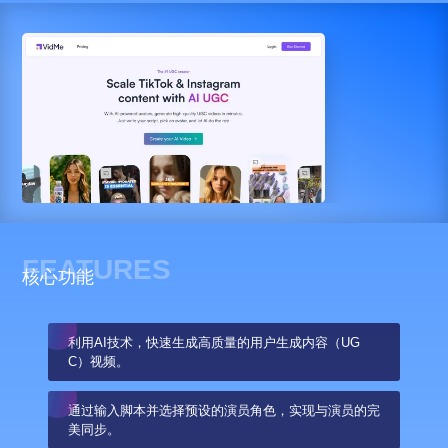
FEATURES
核心功能
利用AI技术，快速生成高质量的用户生成内容（UG
C）视频。
通过输入脚本并选择预设的演员角色，实现与演员的完
美同步。