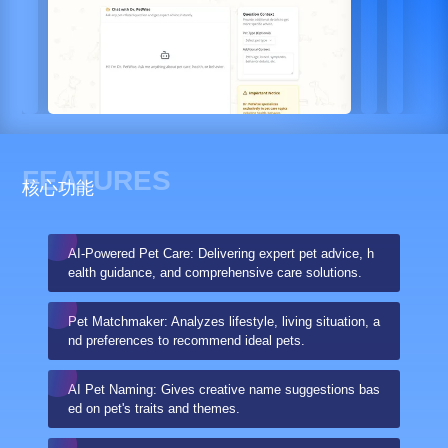
FEATURES
核心功能
AI-Powered Pet Care: Delivering expert pet advice, h
ealth guidance, and comprehensive care solutions.
Pet Matchmaker: Analyzes lifestyle, living situation, a
nd preferences to recommend ideal pets.
AI Pet Naming: Gives creative name suggestions bas
ed on pet's traits and themes.