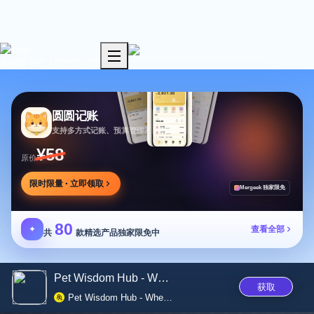
发现数字匠人的绝妙灵感
圆圆记账
支持多方式记账、预算管理及消费复盘，可本地保存
¥58
原价
限时限量 · 立即领取
Mergeek 独家限免
80
✦
查看全部
共
款精选产品独家限免中
Pet Wisdom Hub - Where Technol...
获取
Pet Wisdom Hub - Where Technology Meets Tail-Wagging Happiness